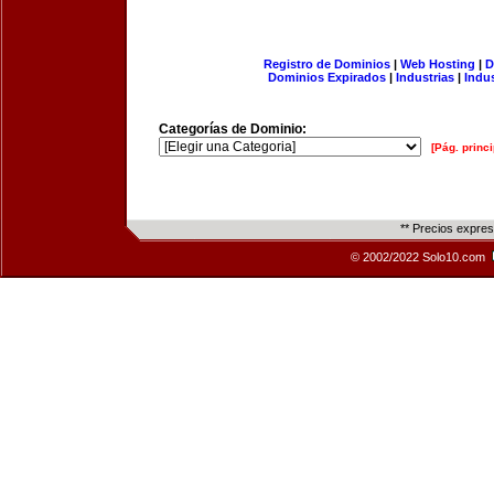
Registro de Dominios
|
Web Hosting
|
D
Dominios Expirados
|
Industrias
|
Indu
Categorías de Dominio:
[Pág. princi
** Precios expre
© 2002/2022 Solo10.com