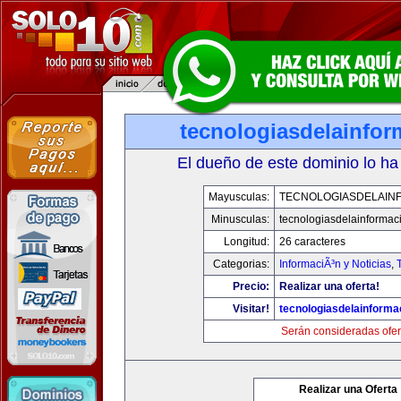
tecnologiasdelainfo
El dueño de este dominio lo ha
Mayusculas:
TECNOLOGIASDELAIN
Minusculas:
tecnologiasdelainformac
Longitud:
26 caracteres
Categorias:
InformaciÃ³n y Noticias
,
Precio:
Realizar una oferta!
Visitar!
tecnologiasdelainforma
Serán consideradas ofer
Realizar una Oferta