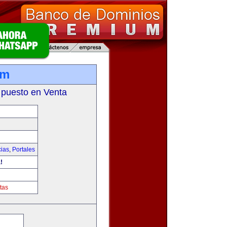
om
 puesto en Venta
cias
,
Portales
!
tas