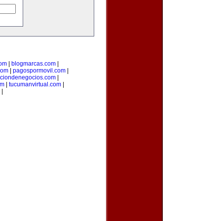
com
|
blogmarcas.com
|
com
|
pagospormovil.com
|
cciondenegocios.com
|
om
|
tucumanvirtual.com
|
|