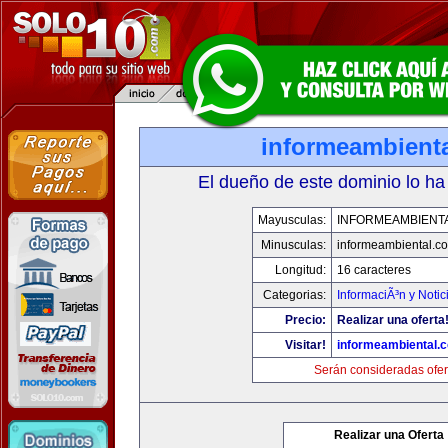
informeambient
El dueño de este dominio lo ha
Mayusculas:
INFORMEAMBIENT
Minusculas:
informeambiental.c
Longitud:
16 caracteres
Categorias:
InformaciÃ³n y Notic
Precio:
Realizar una oferta
Visitar!
informeambiental.
Serán consideradas ofer
Realizar una Oferta